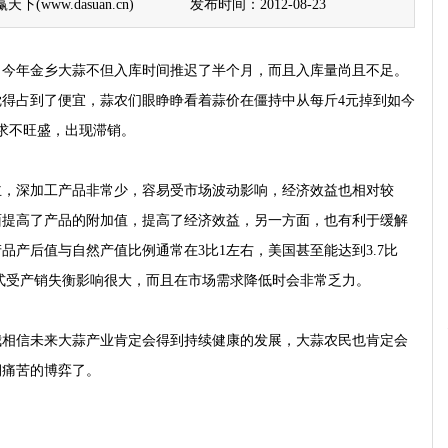
(www.dasuan.cn)
发布时间：2012-08-23
。今年金乡大蒜不但入库时间推迟了半个月，而且入库量尚且不足。
得占到了便宜，蒜农们眼睁睁看着蒜价在僵持中从每斤4元掉到如今
求不旺盛，出现滞销。
深加工产品非常少，容易受市场波动影响，经济效益也相对较
面提高了产品的附加值，提高了经济效益，另一方面，也有利于缓解
品产后值与自然产值比例通常在3比1左右，美国甚至能达到3.7比
费模式受产销失衡影响很大，而且在市场需求降低时会非常乏力。
信未来大蒜产业肯定会得到持续健康的发展，大蒜农民也肯定会
期痛苦的博弈了。