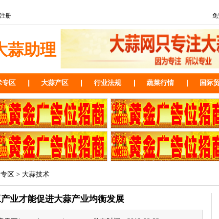
注册
免
大蒜助理
术专区
大蒜产区
行业法规
蔬菜行情
国际
术专区
>
大蒜技术
工产业才能促进大蒜产业均衡发展