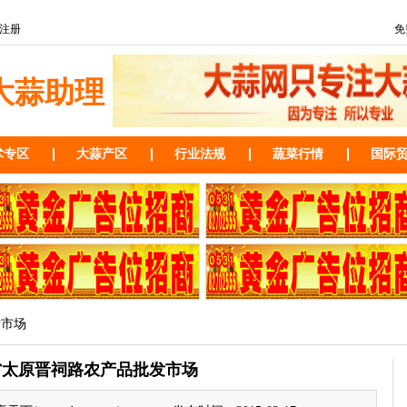
注册
免
大蒜助理
术专区
大蒜产区
行业法规
蔬菜行情
国际
发市场
省太原晋祠路农产品批发市场