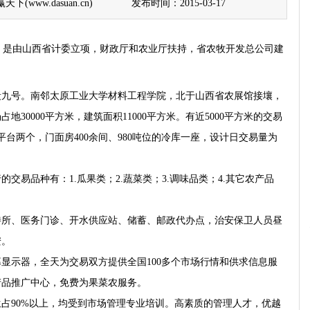
(www.dasuan.cn)
发布时间：2015-03-17
是由山西省计委立项，财政厅和农业厅扶持，省农牧开发总公司建
。
号。南邻太原工业大学材料工程学院，北于山西省农展馆接壤，
30000平方米，建筑面积11000平方米。有近5000平方米的交易
示平台两个，门面房400余间、980吨位的冷库一座，设计日交易量为
易品种有：1.瓜果类；2.蔬菜类；3.调味品类；4.其它农产品
、医务门诊、开水供应站、储蓄、邮政代办点，治安保卫人员昼
安。
示器，全天为交易双方提供全国100多个市场行情和供求信息服
产品推广中心，免费为果菜农服务。
占90%以上，均受到市场管理专业培训。高素质的管理人才，优越