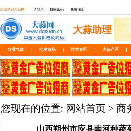
欢迎来到大蒜网
请登录
找回密码
免费注册
大蒜助理
农业气象
批发市场
技术专区
大蒜产区
您现在的位置:
网站首页
>
商
山西朔州市应县南河种蔬