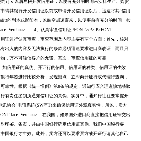
方在买卖契约订立以后尽快开发信用证，以便有充分的时间来安排生产、购货
申请其银行开发信用证以前或申请开发信用证以后，迅速将其"信用
itter of Credit)的副本或影印本，以航空邮递寄来，以便事前有充分的时间，检
ace=Verdana> 4、认真审查信用证 /FONT>/P> P>FONT
均需对信用证进行认真审查，审查范围及内容主要有两个方面：首先，核对
现有出入的内容及无法执行的条款必须迅速要求进口商改证，而且只
货物，万不可轻信客户的允诺。其次，审查信用证的可靠
=Verdana> 如信用证的真伪、开证行的信用、信用证的种类、信用证的生效
与银行年鉴进行比较分析，发现疑点，立即向开证行或代理行查询，
可靠性。根据《统一惯例》第8条的规定，通知行应合理谨慎地核验
知行有责任鉴别所通知信用证的真伪。实务中，通知行往往要掌握开
讯协会"电讯系统(SW匝T)来确保信用证外观真实性，所以，卖方
FONT face=Verdana> 在我国，如果国外进口商直接把信用证寄交出
核对印鉴、备案，并由中国银行确定信用证真伪。我们中国银行要
交中国银行才生效。此外，卖方还可以要求买方或开证行请其他自己