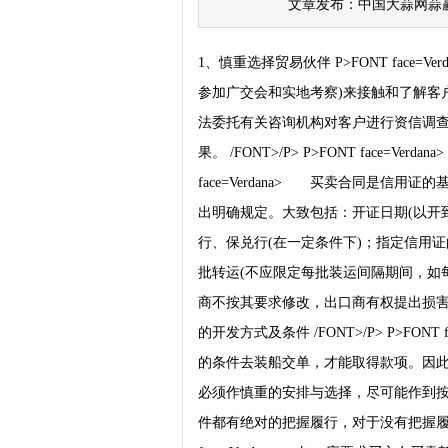
文章发布：中国大蒜网蒜赢天下
1、慎重选择贸易伙伴 P>FONT fac
参加广交会和实地考察)来接触和了解客
法委托有关咨询机构对客户进行资信调
果。 /FONT>/P> P>FONT face=V
face=Verdana> 买卖合同是信
出明确规定。大致包括：开证日期(以开到
行、保兑行(在一定条件下)；指定信用
批转运(不应限定每批装运间隔期间，如
商不按其要求修改，出口商有权提出损害赔偿。 /
的开发方式及条件 /FONT>/P> P>FO
的条件去装船交单，才能取得款项。因
必须作慎重的安排与选择，尽可能作到
件都有绝对的把握履行，对于没有把握履行的