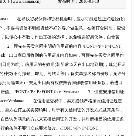
(www.dasuan.cn)
发布时间：2010-01-10
e=Verdana> 在寻找贸易伙伴和贸易机会时，应尽可能通过正式途径(如
户，不要与资信不明或资信不好的客户做生意。在签订合同前，应设
查，以便心中有数，作出正确的选择，以免错选贸易伙伴，自食苦
erdana> 2、预先在买卖合同中明确信用证的内容 /FONT>/P> P>FONT
用证的基础，出口商日后收到的信用证其内容如何，可预先在买卖合同里作
日期为准)；信用证的有效期(装船后15天在出口地到期)；规定开证
证的种类(不可撤销、即期、可转让等)；备类单据名称与份数；允许分
每批间隔30天)；规定出口商有权依照合同修改信用证条款，若进口
FONT>/P> P>FONT face=Verdana> 3、慎重安排信用证
NT face=Verdana> 在信用证交易中，卖方必领严格按照信用证规定
此，卖方在订立买卖契约时，对于有关信用证的开发方式及其条件，
按自己认为满意的方式来安排信用证的开发，并对所接受的信用证条
条件不要订立或要求修改。/FONT>/P> P>FONT