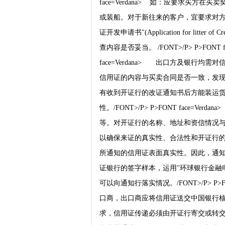
face=Verdana> 如：应要求买
或装船。对于新往来的客户，宜要求对方
证开发申请书"(Application for l
查内容是否妥当。 /FONT>/P> P>FONT f
face=Verdana> 出口方及银行
信用证的内容与买卖合同是否一致，发
有收到开证行的改证通知书后方能装运
性。/FONT>/P> P>FONT face
等。对开证行的名称、地址和资信情况
以确保来证的真实性、合法性和开证行的
所通知的信用证表面真实性。因此，通
证银行的签字样本，运用"环球银行金融电
可以向通知行落实情况。/FONT>/P> P>
口商，出口商应将信用证送交中国银行
求，信用证传递必须由开证行寄交或转