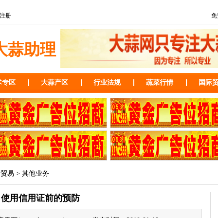
注册
免
大蒜助理
术专区
大蒜产区
行业法规
蔬菜行情
国际
际贸易
>
其他业务
使用信用证前的预防