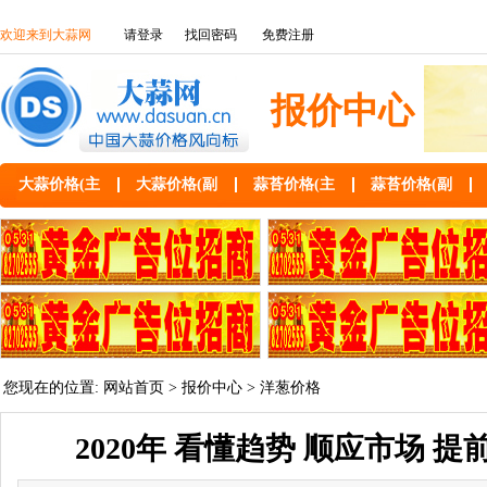
欢迎来到大蒜网
请登录
找回密码
免费注册
报价中心
大蒜价格(主
大蒜价格(副
蒜苔价格(主
蒜苔价格(副
您现在的位置:
网站首页
>
报价中心
>
洋葱价格
2020年 看懂趋势 顺应市场 