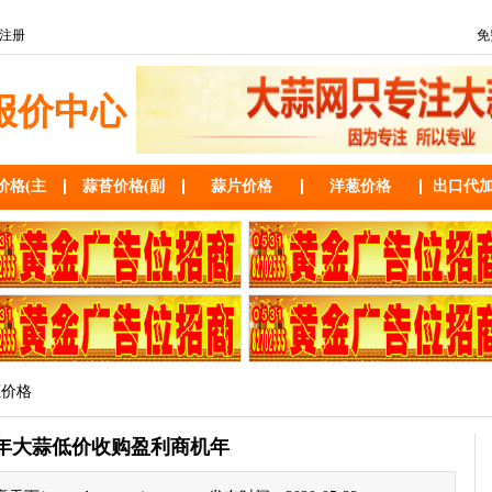
注册
免
报价中心
价格(主
蒜苔价格(副
蒜片价格
洋葱价格
出口代
葱价格
20年大蒜低价收购盈利商机年