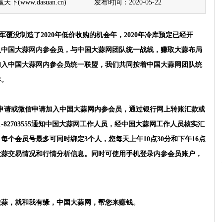
(www.dasuan.cn)
发布时间：2020-05-22
军覆没制造了2020年低价收购的机会年，2020年冷库预定已经开
入中国大蒜网内参会员，与中国大蒜网团队统一战线，赚取大蒜布局
请加入中国大蒜网内参会员统一联盟，我们共同按着中国大蒜网团队统
年。
申请或微信申请
加入
中国大蒜网内参会员，通过银行网上转账汇款或
-82703555通知中国大蒜网工作人员，经中国大蒜网工作人员核实汇
个会员号最多可同时绑定3个人，您每天上午10点30分和下午16点
大蒜交易情况和行情分析信息。同时可使用手机登录内参会员账户，
。
做蒜，就和我有缘，中
国大蒜网，帮您来赚钱。