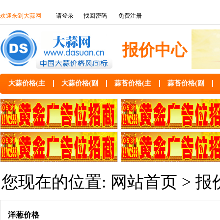
欢迎来到大蒜网
请登录
找回密码
免费注册
报价中心
大蒜价格(主
大蒜价格(副
蒜苔价格(主
蒜苔价格(副
您现在的位置:
网站首页
>
报
洋葱价格