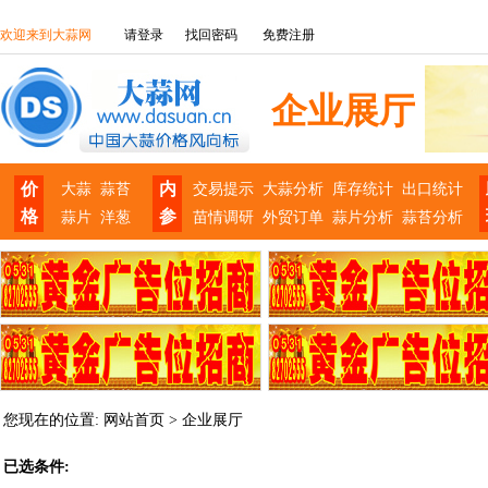
欢迎来到大蒜网
请登录
找回密码
免费注册
企业展厅
价
内
大蒜
蒜苔
交易提示
大蒜分析
库存统计
出口统计
格
参
蒜片
洋葱
苗情调研
外贸订单
蒜片分析
蒜苔分析
您现在的位置:
网站首页
>
企业展厅
已选条件: